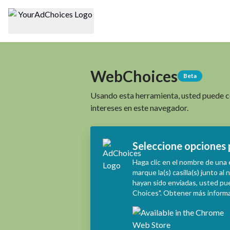
WebChoices
Beta
Usando esta herramienta, usted puede co
intereses en este navegador.
Seleccione opciones p
Haga clic en el nombre de una
marque la(s) casilla(s) junto a
hayan sido enviadas, usted pu
Choices". Obtener más informa