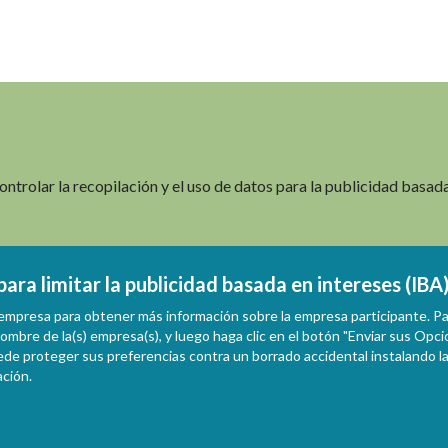
ntrolar la recopilación y el uso de datos para la publicidad basad
ara limitar la publicidad basada en intereses (IBA
 empresa para obtener más información sobre la empresa participante. Pa
l nombre de la(s) empresa(s), y luego haga clic en el botón "Enviar sus O
ede proteger sus preferencias contra un borrado accidental instalando 
ción.